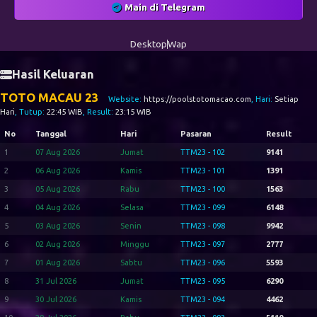
Main di Telegram
Desktop
Wap
Hasil Keluaran
TOTO MACAU 23
Website:
https://poolstotomacao.com
, Hari:
Setiap
Hari
, Tutup:
22:45 WIB
, Result:
23:15 WIB
No
Tanggal
Hari
Pasaran
Result
1
07 Aug 2026
Jumat
TTM23 - 102
9141
2
06 Aug 2026
Kamis
TTM23 - 101
1391
3
05 Aug 2026
Rabu
TTM23 - 100
1563
4
04 Aug 2026
Selasa
TTM23 - 099
6148
5
03 Aug 2026
Senin
TTM23 - 098
9942
6
02 Aug 2026
Minggu
TTM23 - 097
2777
7
01 Aug 2026
Sabtu
TTM23 - 096
5593
8
31 Jul 2026
Jumat
TTM23 - 095
6290
9
30 Jul 2026
Kamis
TTM23 - 094
4462