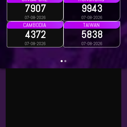
9178
9141
07-08-2026
07-08-2026
TOTO MACAU
4072
08-08-2026