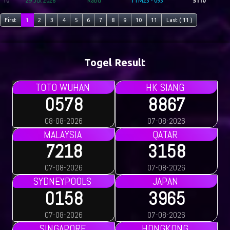
10
29 Jul 2026
Rabu
TTM23 - 093
5110
First
1
2
3
4
5
6
7
8
9
10
11
Last ( 11 )
Togel Result
CHINA
SYDNEY LOTTO
6699
3712
07-08-2026
07-08-2026
HONGKONG LOTTO
TOTO MACAU
6011
6300
07-08-2026
07-08-2026
TOTO MACAU
TOTO MACAU
7875
6303
07-08-2026
07-08-2026
TOTO MACAU
TOTO MACAU