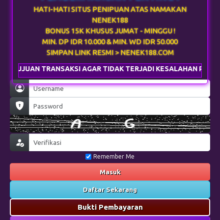
HATI-HATI SITUS PENIPUAN ATAS NAMAKAN
NENEK188
BONUS 15K KHUSUS JUMAT - MINGGU !
MIN. DP IDR 10.000 & MIN. WD IDR 50.000
SIMPAN LINK RESMI > NENEK188.COM
UJUAN TRANSAKSI AGAR TIDAK TERJADI KESALAHAN PENGIRIMA
Remember Me
Masuk
Daftar Sekarang
Bukti Pembayaran