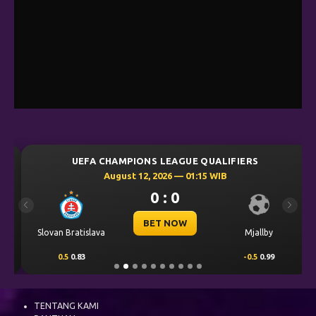
UEFA CHAMPIONS LEAGUE QUALIFIERS
August 12, 2026 — 01:15 WIB
0 : 0
Previous
Next
BET NOW
Slovan Bratislava
Mjallby
0.5
0.83
-0.5
0.99
TENTANG KAMI