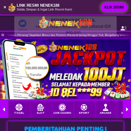
LINK RESMI NENEK188
×
KLIK DISINI
Selalu Simpan & Ingat Link Resmi Kami
PENARIKAN BERHASIL
ce***7 Telah Melakukan WD Sebesar IDR
900.000
nang! Dapatkan Bonus dan Promosi Menarik Setiap Minggu! Yuk, Bergabung Sekarang!
TOGEL
SLOT
LIVE CASINO
SPORT
ARCADE
SABU
PEMBERITAHUAN PENTING !