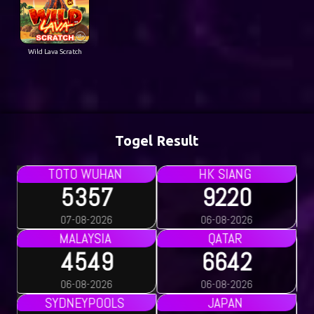
Wild Lava Scratch
Togel Result
CHINA
SYDNEY LOTTO
0119
7097
06-08-2026
06-08-2026
HONGKONG LOTTO
TOTO MACAU
1083
9894
06-08-2026
06-08-2026
TOTO MACAU
TOTO MACAU