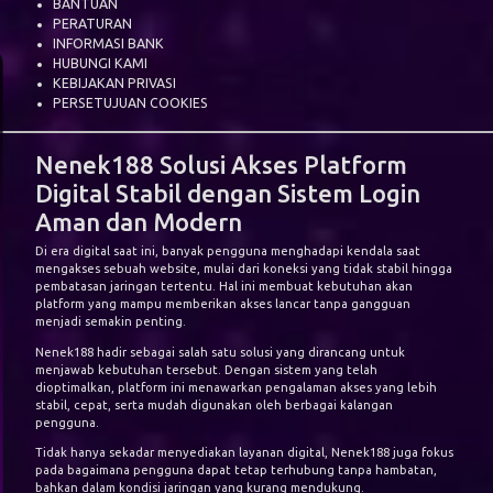
BANTUAN
PERATURAN
INFORMASI BANK
HUBUNGI KAMI
KEBIJAKAN PRIVASI
PERSETUJUAN COOKIES
Nenek188 Solusi Akses Platform
Digital Stabil dengan Sistem Login
Aman dan Modern
Di era digital saat ini, banyak pengguna menghadapi kendala saat
mengakses sebuah website, mulai dari koneksi yang tidak stabil hingga
pembatasan jaringan tertentu. Hal ini membuat kebutuhan akan
platform yang mampu memberikan akses lancar tanpa gangguan
menjadi semakin penting.
Nenek188
hadir sebagai salah satu solusi yang dirancang untuk
menjawab kebutuhan tersebut. Dengan sistem yang telah
dioptimalkan, platform ini menawarkan pengalaman akses yang lebih
stabil, cepat, serta mudah digunakan oleh berbagai kalangan
pengguna.
Tidak hanya sekadar menyediakan layanan digital, Nenek188 juga fokus
pada bagaimana pengguna dapat tetap terhubung tanpa hambatan,
bahkan dalam kondisi jaringan yang kurang mendukung.