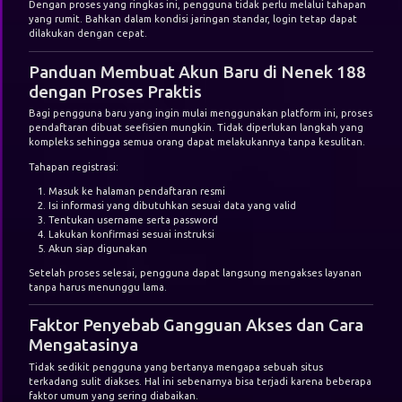
Dengan proses yang ringkas ini, pengguna tidak perlu melalui tahapan
yang rumit. Bahkan dalam kondisi jaringan standar, login tetap dapat
dilakukan dengan cepat.
Panduan Membuat Akun Baru di Nenek 188
dengan Proses Praktis
Bagi pengguna baru yang ingin mulai menggunakan platform ini, proses
pendaftaran dibuat seefisien mungkin. Tidak diperlukan langkah yang
kompleks sehingga semua orang dapat melakukannya tanpa kesulitan.
Tahapan registrasi:
Masuk ke halaman pendaftaran resmi
Isi informasi yang dibutuhkan sesuai data yang valid
Tentukan username serta password
Lakukan konfirmasi sesuai instruksi
Akun siap digunakan
Setelah proses selesai, pengguna dapat langsung mengakses layanan
tanpa harus menunggu lama.
Faktor Penyebab Gangguan Akses dan Cara
Mengatasinya
Tidak sedikit pengguna yang bertanya mengapa sebuah situs
terkadang sulit diakses. Hal ini sebenarnya bisa terjadi karena beberapa
faktor umum yang sering diabaikan.