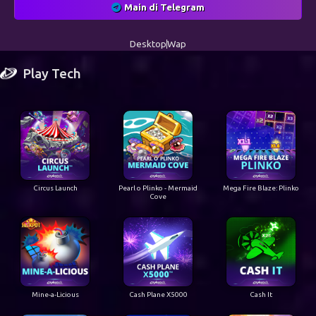
Main di Telegram
Desktop
Wap
Play Tech
Circus Launch
Pearl o Plinko - Mermaid
Mega Fire Blaze: Plinko
Cove
Mine-a-Licious
Cash Plane X5000
Cash It