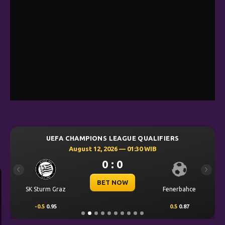
UEFA CHAMPIONS LEAGUE QUALIFIERS
August 12, 2026 — 01:30 WIB
0 : 0
Previous
Next
BET NOW
SK Sturm Graz
Fenerbahce
-0.5
0.95
0.5
0.87