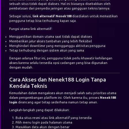
sebuah situs tidak dapat diakses. Hal ini biasanya disebabkan oleh
pembatasan dari penyedia jaringan atau gangguan teknis lainnya.
Sebagai solusi,
link alternatif Nenek188
disediakan untuk memastikan
pengguna tetap bisa terhubung kapan saja.
Fungsi utama link alternatif:
Menggantikan domain utama saat tidak dapat diakses
Memberikan jalur akses tambahan yang lebih fleksibel
Menghindari downtime yang mengganggu aktivitas pengguna
Tetap terhubung dengan sistem akun yang sama
Dengan adanya fitur ini, pengguna tidak perlu khawatir kehilangan
akses karena selalu tersedia opsi cadangan yang bisa digunakan
dengan mudah.
Cara Akses dan Nenek188 Login Tanpa
Kendala Teknis
Kemudahan dalam mengakses akun menjadi salah satu prioritas utama
dalam pengembangan platform ini. Oleh karena itu, proses
Nenek188
login
dirancang agar tetap sederhana namun tetap aman.
Langkah-langkah yang dapat dilakukan:
Buka situs resmi atau link alternatif yang tersedia
Pilih menu login pada halaman utama
Masukkan data akun dengan benar