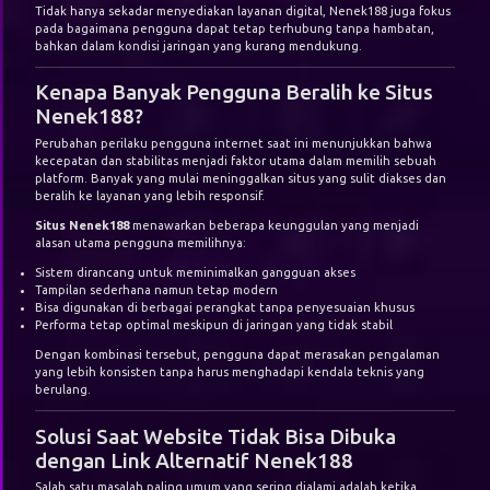
Tidak hanya sekadar menyediakan layanan digital, Nenek188 juga fokus
pada bagaimana pengguna dapat tetap terhubung tanpa hambatan,
bahkan dalam kondisi jaringan yang kurang mendukung.
Kenapa Banyak Pengguna Beralih ke Situs
Nenek188?
Perubahan perilaku pengguna internet saat ini menunjukkan bahwa
kecepatan dan stabilitas menjadi faktor utama dalam memilih sebuah
platform. Banyak yang mulai meninggalkan situs yang sulit diakses dan
beralih ke layanan yang lebih responsif.
Situs Nenek188
menawarkan beberapa keunggulan yang menjadi
alasan utama pengguna memilihnya:
Sistem dirancang untuk meminimalkan gangguan akses
Tampilan sederhana namun tetap modern
Bisa digunakan di berbagai perangkat tanpa penyesuaian khusus
Performa tetap optimal meskipun di jaringan yang tidak stabil
Dengan kombinasi tersebut, pengguna dapat merasakan pengalaman
yang lebih konsisten tanpa harus menghadapi kendala teknis yang
berulang.
Solusi Saat Website Tidak Bisa Dibuka
dengan Link Alternatif Nenek188
Salah satu masalah paling umum yang sering dialami adalah ketika