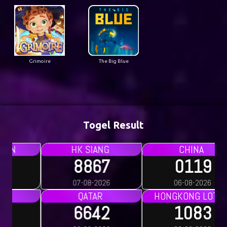
Grimoire
The Big Blue
Togel Result
CHINA
SYDNEY LOTTO
0119
7097
06-08-2026
06-08-2026
HONGKONG LOTTO
TOTO MACAU
1083
6300