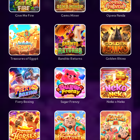
Give Me Fire
Gems Miner
Opera Panda
Treasures of Egypt
Bandito Returns
Golden Rhino
Fiery Boxing
Sugar Frenzy
Neko x Neko