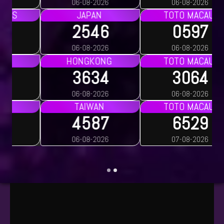
06-08-2026
07-08-2026
TOTO MACAU
TOTO MACAU
0597
5843
06-08-2026
06-08-2026
TOTO MACAU
TOTO MACAU
3064
1391
06-08-2026
06-08-2026
TOTO MACAU
6529
07-08-2026