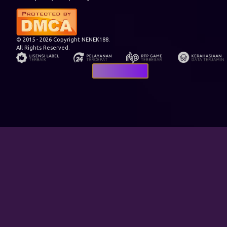
© 2015 - 2026 Copyright NENEK188.
All Rights Reserved.
LAPOR PUSAT