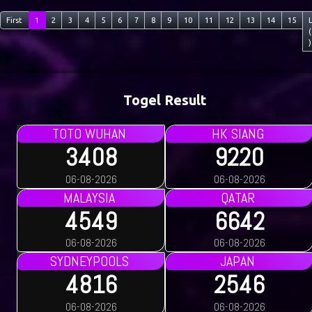
First
1
2
3
4
5
6
7
8
9
10
11
12
13
14
15
(
)
Togel Result
CHINA
SYDNEY LOTTO
0119
7097
06-08-2026
06-08-2026
HONGKONG LOTTO
TOTO MACAU
1083
9894
06-08-2026
06-08-2026
TOTO MACAU
TOTO MACAU
0597
5843
06-08-2026
06-08-2026