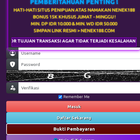
PEMBERITAHUAN PENTING !
HATI-HATI SITUS PENIPUAN ATAS NAMAKAN NENEK188
BONUS 15K KHUSUS JUMAT - MINGGU !
MIN. DP IDR 10.000 & MIN. WD IDR 50.000
SIMPAN LINK RESMI > NENEK188.COM
OR TUJUAN TRANSAKSI AGAR TIDAK TERJADI KESALAHAN PENGI
Remember Me
Masuk
Daftar Sekarang
Bukti Pembayaran