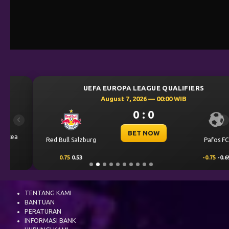
UEFA EUROPA LEAGUE QUALIFIERS
August 7, 2026 — 00:00 WIB
0 : 0
Previous
Ne
BET NOW
Red Bull Salzburg
Pafos FC
0.75
0.53
-0.75
-0.69
TENTANG KAMI
BANTUAN
PERATURAN
INFORMASI BANK