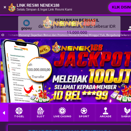
LINK RESMI NENEK188
×
KLIK DISIN
Selalu Simpan & Ingat Link Resmi Kami
PENARIKAN BERHASIL
da****g Telah Melakukan WD Sebesar IDR
15.000.000
in Menang! Dapatkan Bonus dan Promosi Menarik Setiap Minggu! Yuk, Bergabung Sekarang!
TOGEL
SLOT
LIVE CASINO
SPORT
ARCADE
SABU