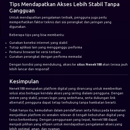
Tips Mendapatkan Akses Lebih Stabil Tanpa
Gangguan
Untuk mendapatkan pengalaman terbaik, pengguna juga perlu
memperhatikan faktor teknis dari sisi perangkat dan jaringan yang
digunakan.
Beberapa tips yang bisa membantu:
Gunakan koneksi internet yang stabil
Tutup aplikasi lain yang mengganggu performa
Perbarui browser ke versi terbaru
Gunakan perangkat dengan performa memadai
Dengan kondisi yang mendukung, akses ke
situs Nenek188
akan terasa jauh
lebih lancar dan responsif.
Kesimpulan
Nenek188 merupakan platform digital yang dirancang untuk memberikan
solusi atas berbagai kendala akses yang sering dialami pengguna. Dengan
sistem yang stabil, proses login yang sederhana, serta dukungan link
alternatif, pengguna dapat tetap terhubung tanpa hambatan berarti.
Tidak hanya itu, kemudahan dalam pendaftaran serta fokus pada keamanan
menjadikan platform ini semakin relevan di tengah kebutuhan digital yang
terus berkembang. Dengan penggunaan yang tepat, Nenek188 dapat
menjadi pilihan yang efisien untuk mendapatkan pengalaman akses yang
lebih optimal, aman, dan nyaman.