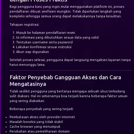
Bagi pengguna baru yang ingin mulai menggunakan platform ini, proses
pendaftaran dibuat seefisien mungkin. Tidak diperlukan langkah yang
kompleks sehingga semua orang dapat melakukannya tanpa kesulitan.
Tahapan registrasi:
Masuk ke halaman pendaftaran resmi
Isi informasi yang dibutuhkan sesuai data yang valid
Tentukan username serta password
Lakukan konfirmasi sesuai instruksi
Akun siap digunakan
Setelah proses selesai, pengguna dapat langsung mengakses layanan tanpa
harus menunggu lama.
Faktor Penyebab Gangguan Akses dan Cara
Mengatasinya
Tidak sedikit pengguna yang bertanya mengapa sebuah situs terkadang
sulit diakses. Hal ini sebenarnya bisa terjadi karena beberapa faktor umum
yang sering diabaikan.
Beberapa penyebab yang sering terjadi:
Pembatasan akses oleh provider internet
Masalah koneksi yang tidak stabil
Cache browser yang menumpuk
Perubahan atau pemeliharaan domain