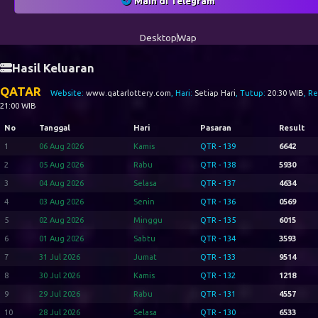
Main di Telegram
Desktop
Wap
Hasil Keluaran
QATAR
Website:
www.qatarlottery.com
, Hari:
Setiap Hari
, Tutup:
20:30 WIB
, Re
21:00 WIB
No
Tanggal
Hari
Pasaran
Result
1
06 Aug 2026
Kamis
QTR - 139
6642
2
05 Aug 2026
Rabu
QTR - 138
5930
3
04 Aug 2026
Selasa
QTR - 137
4634
4
03 Aug 2026
Senin
QTR - 136
0569
5
02 Aug 2026
Minggu
QTR - 135
6015
6
01 Aug 2026
Sabtu
QTR - 134
3593
7
31 Jul 2026
Jumat
QTR - 133
9514
8
30 Jul 2026
Kamis
QTR - 132
1218
9
29 Jul 2026
Rabu
QTR - 131
4557
10
28 Jul 2026
Selasa
QTR - 130
6533