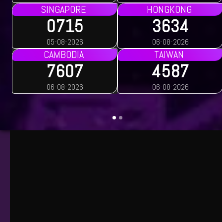
TOTO MACAU
TOTO MACAU
3064
1391
06-08-2026
06-08-2026
TOTO MACAU
2153
06-08-2026