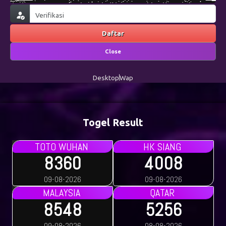
Daftar
Close
Desktop
Wap
Togel Result
CHINA
SYDNEY LOTTO
3946
3764
09-08-2026
09-08-2026
HONGKONG LOTTO
TOTO MACAU
5917
7545
08-08-2026
09-08-2026