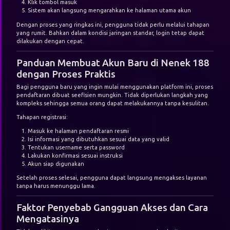
Klik tombol masuk
Sistem akan langsung mengarahkan ke halaman utama akun
Dengan proses yang ringkas ini, pengguna tidak perlu melalui tahapan
yang rumit. Bahkan dalam kondisi jaringan standar, login tetap dapat
dilakukan dengan cepat.
Panduan Membuat Akun Baru di Nenek 188
dengan Proses Praktis
Bagi pengguna baru yang ingin mulai menggunakan platform ini, proses
pendaftaran dibuat seefisien mungkin. Tidak diperlukan langkah yang
kompleks sehingga semua orang dapat melakukannya tanpa kesulitan.
Tahapan registrasi:
Masuk ke halaman pendaftaran resmi
Isi informasi yang dibutuhkan sesuai data yang valid
Tentukan username serta password
Lakukan konfirmasi sesuai instruksi
Akun siap digunakan
Setelah proses selesai, pengguna dapat langsung mengakses layanan
tanpa harus menunggu lama.
Faktor Penyebab Gangguan Akses dan Cara
Mengatasinya