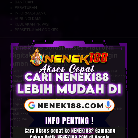
BANTUAN
PERATURAN
INFORMASI BANK
HUBUNGI KAMI
KEBIJAKAN PRIVASI
PERSETUJUAN COOKIES
Nenek188 Solusi Akses Platform
Digital Stabil dengan Sistem Login
Aman dan Modern
Di era digital saat ini, banyak pengguna menghadapi kendala saat
mengakses sebuah website, mulai dari koneksi yang tidak stabil hingga
pembatasan jaringan tertentu. Hal ini membuat kebutuhan akan
platform yang mampu memberikan akses lancar tanpa gangguan
menjadi semakin penting.
Nenek188
hadir sebagai salah satu solusi yang dirancang untuk
menjawab kebutuhan tersebut. Dengan sistem yang telah
dioptimalkan, platform ini menawarkan pengalaman akses yang lebih
stabil, cepat, serta mudah digunakan oleh berbagai kalangan
pengguna.
Tidak hanya sekadar menyediakan layanan digital, Nenek188 juga fokus
pada bagaimana pengguna dapat tetap terhubung tanpa hambatan,
bahkan dalam kondisi jaringan yang kurang mendukung.