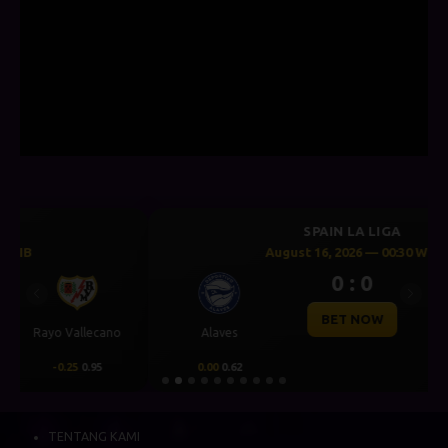
SPAIN LA LIGA
August 16, 2026 — 00:30 WIB
0 : 0
Previous
Next
BET NOW
Alaves
Getafe
0.00
0.62
0.00
-0.72
TENTANG KAMI