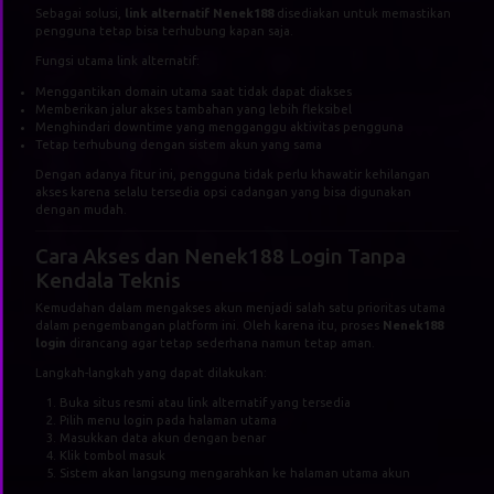
Sebagai solusi,
link alternatif Nenek188
disediakan untuk memastikan
pengguna tetap bisa terhubung kapan saja.
Fungsi utama link alternatif:
Menggantikan domain utama saat tidak dapat diakses
Memberikan jalur akses tambahan yang lebih fleksibel
Menghindari downtime yang mengganggu aktivitas pengguna
Tetap terhubung dengan sistem akun yang sama
Dengan adanya fitur ini, pengguna tidak perlu khawatir kehilangan
akses karena selalu tersedia opsi cadangan yang bisa digunakan
dengan mudah.
Cara Akses dan Nenek188 Login Tanpa
Kendala Teknis
Kemudahan dalam mengakses akun menjadi salah satu prioritas utama
dalam pengembangan platform ini. Oleh karena itu, proses
Nenek188
login
dirancang agar tetap sederhana namun tetap aman.
Langkah-langkah yang dapat dilakukan:
Buka situs resmi atau link alternatif yang tersedia
Pilih menu login pada halaman utama
Masukkan data akun dengan benar
Klik tombol masuk
Sistem akan langsung mengarahkan ke halaman utama akun