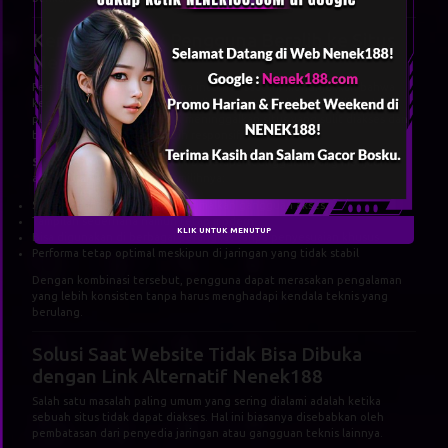
Kenapa Banyak Pengguna Beralih ke Situs
Nenek188?
Perubahan perilaku pengguna internet saat ini menunjukkan bahwa
kecepatan dan stabilitas menjadi faktor utama dalam memilih sebuah
platform. Banyak yang mulai meninggalkan situs yang sulit diakses dan
beralih ke layanan yang lebih responsif.
Situs Nenek188
menawarkan beberapa keunggulan yang menjadi
alasan utama pengguna memilihnya:
Sistem dirancang untuk meminimalkan gangguan akses
Tampilan sederhana namun tetap modern
KLIK UNTUK MENUTUP
Bisa digunakan di berbagai perangkat tanpa penyesuaian khusus
Performa tetap optimal meskipun di jaringan yang tidak stabil
Dengan kombinasi tersebut, pengguna dapat merasakan pengalaman
yang lebih konsisten tanpa harus menghadapi kendala teknis yang
berulang.
Solusi Saat Website Tidak Bisa Dibuka
dengan Link Alternatif Nenek188
Salah satu masalah paling umum yang sering dialami adalah ketika
sebuah situs tidak dapat diakses. Hal ini biasanya disebabkan oleh
pembatasan dari penyedia jaringan atau gangguan teknis lainnya.