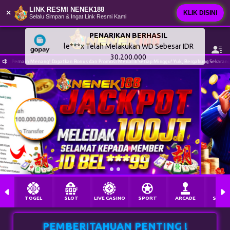
LINK RESMI NENEK188
×
KLIK DISINI
Selalu Simpan & Ingat Link Resmi Kami
PENARIKAN BERHASIL
le***x Telah Melakukan WD Sebesar IDR
30.200.000
! Dapatkan Bonus dan Promosi Menarik Setiap Minggu! Yuk, Bergabung Sekarang!
N
TOGEL
SLOT
LIVE CASINO
SPORT
ARCADE
SABU
PEMBERITAHUAN PENTING !