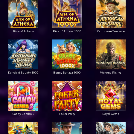
Rise of Athena
Rise of Athena 1000
Caribbean Treasure
Kunoichi Bounty 1000
Bunny Bonaza 1000
Wukong Rising
Candy Combo 2
Poker Party
Royal Gems