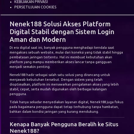
KEBIJAKAN PRIVASI
PERSETUJUAN COOKIES
Nenek188 Solusi Akses Platform
Digital Stabil dengan Sistem Login
Aman dan Modern
Di era digital saat ini, banyak pengguna menghadapi kendala saat
mengakses sebuah website, mulai dari koneksi yang tidak stabil hingga
pembatasan jaringan tertentu. Hal ini membuat kebutuhan akan
platform yang mampu memberikan akses lancar tanpa gangguan
menjadi semakin penting.
Nenek188
hadir sebagai salah satu solusi yang dirancang untuk
menjawab kebutuhan tersebut. Dengan sistem yang telah
dioptimalkan, platform ini menawarkan pengalaman akses yang lebih
stabil, cepat, serta mudah digunakan oleh berbagai kalangan
pengguna.
Tidak hanya sekadar menyediakan layanan digital, Nenek188 juga fokus
pada bagaimana pengguna dapat tetap terhubung tanpa hambatan,
bahkan dalam kondisi jaringan yang kurang mendukung.
Kenapa Banyak Pengguna Beralih ke Situs
Nenek188?