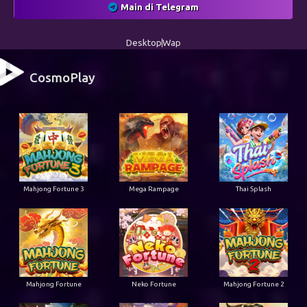
Main di Telegram
Desktop
Wap
CosmoPlay
Mahjong Fortune 3
Mega Rampage
Thai Splash
Mahjong Fortune
Neko Fortune
Mahjong Fortune 2