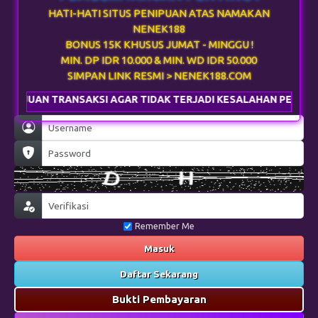
HATI-HATI SITUS PENIPUAN ATAS NAMAKAN
NENEK188
BONUS 15K KHUSUS JUMAT - MINGGU !
MIN. DP IDR 10.000 & MIN. WD IDR 50.000
SIMPAN LINK RESMI > NENEK188.COM
UAN TRANSAKSI AGAR TIDAK TERJADI KESALAHAN PENGIRIMAN
Remember Me
Masuk
Daftar Sekarang
Bukti Pembayaran