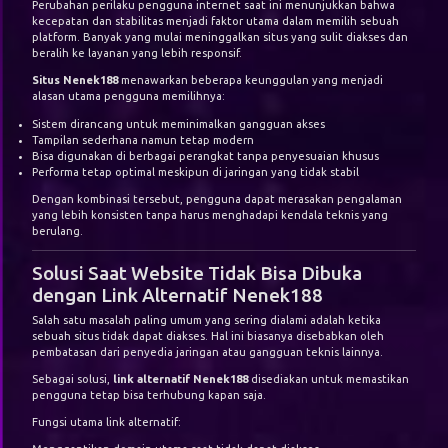
Perubahan perilaku pengguna internet saat ini menunjukkan bahwa
kecepatan dan stabilitas menjadi faktor utama dalam memilih sebuah
platform. Banyak yang mulai meninggalkan situs yang sulit diakses dan
beralih ke layanan yang lebih responsif.
Situs Nenek188
menawarkan beberapa keunggulan yang menjadi
alasan utama pengguna memilihnya:
Sistem dirancang untuk meminimalkan gangguan akses
Tampilan sederhana namun tetap modern
Bisa digunakan di berbagai perangkat tanpa penyesuaian khusus
Performa tetap optimal meskipun di jaringan yang tidak stabil
Dengan kombinasi tersebut, pengguna dapat merasakan pengalaman
yang lebih konsisten tanpa harus menghadapi kendala teknis yang
berulang.
Solusi Saat Website Tidak Bisa Dibuka
dengan Link Alternatif Nenek188
Salah satu masalah paling umum yang sering dialami adalah ketika
sebuah situs tidak dapat diakses. Hal ini biasanya disebabkan oleh
pembatasan dari penyedia jaringan atau gangguan teknis lainnya.
Sebagai solusi,
link alternatif Nenek188
disediakan untuk memastikan
pengguna tetap bisa terhubung kapan saja.
Fungsi utama link alternatif: