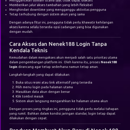
Menggantikan domain utama saat tidak dapat diakses
Memberikan jalur akses tambahan yang lebih fleksibel
Menghindari downtime yang mengganggu aktivitas pengguna
Tetap terhubung dengan sistem akun yang sama
Dengan adanya fitur ini, pengguna tidak perlu khawatir kehilangan
akses karena selalu tersedia opsi cadangan yang bisa digunakan
dengan mudah.
Cara Akses dan Nenek188 Login Tanpa
Kendala Teknis
Kemudahan dalam mengakses akun menjadi salah satu prioritas utama
dalam pengembangan platform ini. Oleh karena itu, proses
Nenek188
login
dirancang agar tetap sederhana namun tetap aman.
Langkah-langkah yang dapat dilakukan:
Buka situs resmi atau link alternatif yang tersedia
Pilih menu login pada halaman utama
Masukkan data akun dengan benar
Klik tombol masuk
Sistem akan langsung mengarahkan ke halaman utama akun
Dengan proses yang ringkas ini, pengguna tidak perlu melalui tahapan
yang rumit. Bahkan dalam kondisi jaringan standar, login tetap dapat
dilakukan dengan cepat.