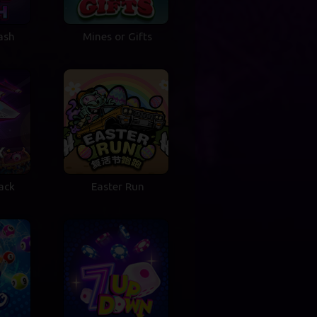
ash
Mines or Gifts
ack
Easter Run