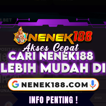
tual Roulette
Virtual Sic Bo
Virtual Bacc
M BET
Deposit
Withdraw
Bet
mber Game
Fan Tan
RNG Wa
Bank Lokal
BCA
Mandiri
CIMB
Danamon
BSI
JAGO
E Money & Pulsa
DANA
OVO
Atom
Thunder Blackjack
Thunder D