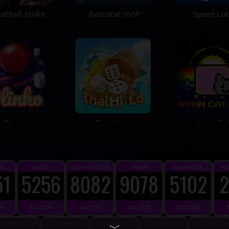
etball Strike
Baccarat VVIP
Speed Lot
Plinko
Thai Hi-Lo
Nyan Ca
IA
QATAR
SYDNEYPOOLS
JAPAN
SINGAPORE
H
51
5256
8082
9078
5102
2
26
8/8/2026
9/8/2026
8/8/2026
8/8/2026
8
ONGKONG LOTTO
TOTO MACAU
TOTO MACAU
TOTO MACAU
TOTO MACA