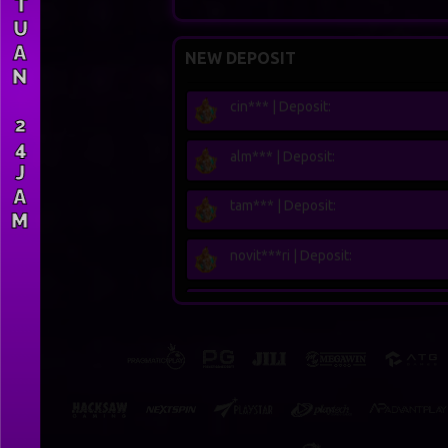
BANTUAN 24JAM
cin*** | Deposit:
NEW DEPOSIT
alm*** | Deposit:
tam*** | Deposit:
Neptune Treasure
Crypt
novit***ri | Deposit:
Bingo
sit*** | Deposit:
iswah***i | Deposit:
kama*** | Deposit:
rah*** | Deposit:
sito***l | Deposit: