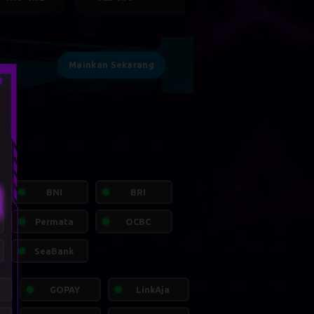
arat
Bau Cua
Mainkan Sekarang
r
Pok Deng
BNI
BRI
Permata
OCBC
SeaBank
GOPAY
LinkAja
ice
Royal Tiger Baccarat