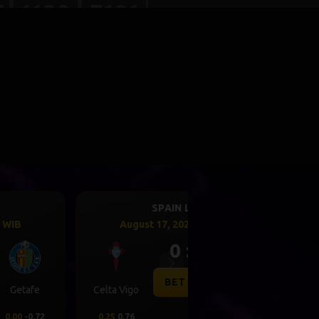
5
1109
5131
el
Fish Prawn Crab
8/8/2026
9/8/2026
n Bonus
Virtual Tiger
t
Baccarat
A CHAMPIONS LEAGUE QUALIFIERS
August 11, 2026 — 22:00 WIB
0 : 0
Next
BET NOW
t Almaty
Levski Sofia
(n)
0
0.76
0.00
-0.94