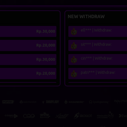
ell*** | Withdraw:
Rp.30,000
NEW WITHDRAW
sit*** | Withdraw:
Rp.20,000
cin*** | Withdraw:
Rp.30,000
o Mania Bingo
patri*** | Withdraw:
Rp.20,000
rah*** | Withdraw:
Rp.30,000
purw***i | Withdraw:
Rp.45,000
lai*** | Withdraw:
Rp.15,000
anggr***an | Withdraw:
Rp.20,000
kama*** | Withdraw:
Rp.10,000