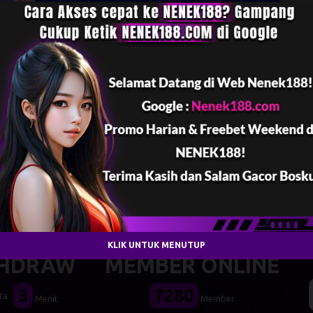
Lain-lain
AntarBank
PERATURAN
|
INFORMASI BANK
|
HUBUNGI KAMI
|
KEBIJAKAN P
el And Devil
Football Fever
Football St
LINK ALTERNATIF NENEK188
jam*** | Withdraw:
Link Alternatif
Link Resmi
Rp.25,000
tam*** | Withdraw:
Rp.30,000
KLIK UNTUK MENUTUP
THDRAW
MEMBER ONLINE
zami*** | Withdraw:
Rp.20,000
g Xiao Bingo
Caishen Riches Bingo
Chilli Hunter
3
7280
ta
Menit
Member
ani*** | Withdraw:
Rp.10,000