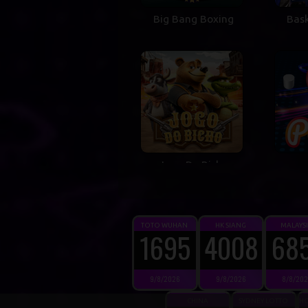
Big Bang Boxing
Bask
Jogo Do Bicho
TOTO WUHAN
HK SIANG
MALAYS
1695
4008
68
9/8/2026
9/8/2026
8/8/20
CHINA
SYDNEY LOTTO
H