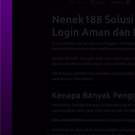
firga***ro | Deposit:
Nenek188 Solusi 
maya***i | Deposit:
Login Aman dan
ell*** | Deposit:
Di era digital saat ini, banyak pengguna mengha
membuat kebutuhan akan platform yang mampu 
ani*** | Deposit:
Nenek188
hadir sebagai salah satu solusi yang
akses yang lebih stabil, cepat, serta mudah di
ver*** | Deposit:
Tidak hanya sekadar menyediakan layanan digi
yang kurang mendukung.
novit***ri | Deposit:
Kenapa Banyak Pengg
mut*** | Deposit:
Perubahan perilaku pengguna internet saat ini
meninggalkan situs yang sulit diakses dan berali
uta*** | Deposit:
Situs Nenek188
menawarkan beberapa keunggu
harj*** | Deposit:
Sistem dirancang untuk meminimalkan ganggua
Tampilan sederhana namun tetap modern