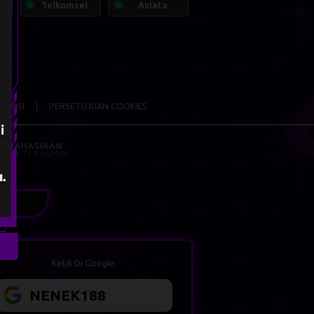
Telkomsel
Axiata
RIVASI
|
PERSETUJUAN COOKIES
rike
Zodiac Bingo
Rp.490,000
Rp.1,040,000
Ketik Di Google:
Rp.1,040,000
 Bingo
Burning Pearl Bingo
NENEK188
Rp.1,600,000