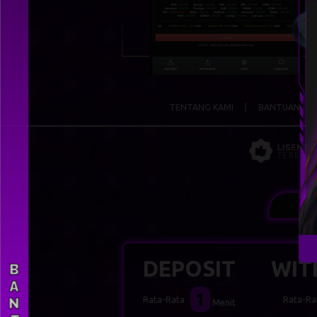
TENTANG KAMI
|
BANTUAN
|
Golden Crab
Ang
lai*** | Deposit:
koko***u | Deposit:
DEPOSIT
WI
jam*** | Deposit:
Koi Bingo
Shen
1
Rata-Rata
Rata-Ra
Menit
oktav***i | Deposit: